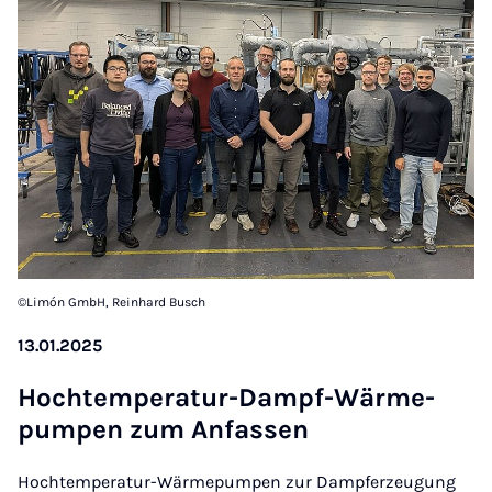
©Limón GmbH, Reinhard Busch
13.01.2025
Hochtem­pe­ra­tur-Dampf-Wär­me­
pum­pen zum An­fas­sen
Hochtemperatur-Wärmepumpen zur Dampferzeugung