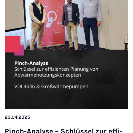
23.04.2025
Pinch-Ana­ly­se – Schlüs­sel zur ef­fi­