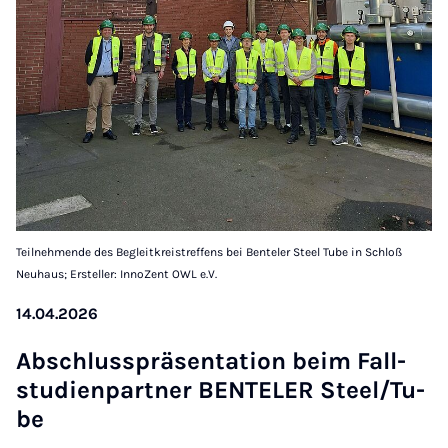
Teilnehmende des Begleitkreistreffens bei Benteler Steel Tube in Schloß
Neuhaus; Ersteller: InnoZent OWL e.V.
14.04.2026
Ab­schluss­prä­sen­ta­ti­on beim Fall­
stu­di­en­part­ner BEN­TE­LER Steel/Tu­
be