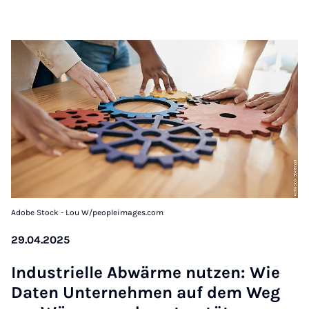
Adobe Stock - Lou W/peopleimages.com
29.04.2025
In­dus­tri­el­le Ab­wär­me nut­zen: Wie
Da­ten Un­ter­neh­men auf dem Weg