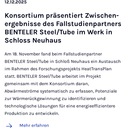
12.12.2025
Kon­sor­ti­um prä­sen­tiert Zwi­schen­
er­geb­nis­se des Fall­stu­di­en­part­ners
BEN­TE­LER Steel/Tu­be im Werk in
Schloss Neu­haus
Am 18. November fand beim Fallstudienpartner
BENTELER Steel/Tube in Schloß Neuhaus ein Austausch
im Rahmen des Forschungsprojekts HeatTransPlan
statt. BENTELER Steel/Tube arbeitet im Projekt
gemeinsam mit dem Konsortium daran,
Abwärmeströme systematisch zu erfassen, Potenziale
zur Wärmerückgewinnung zu identifizieren und
technologische Lösungen für eine energieeffizientere
Produktion zu entwickeln.
Mehr erfahren