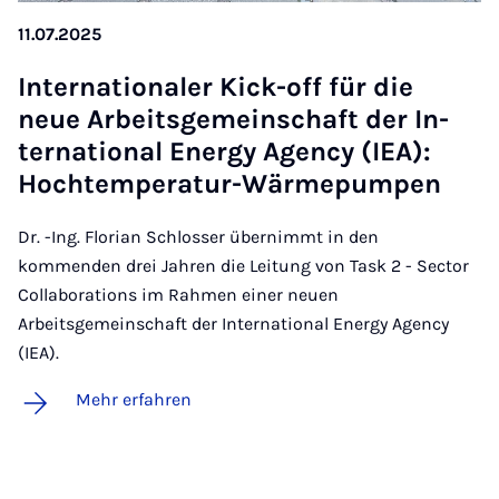
11.07.2025
In­ter­na­ti­o­na­ler Kick-off für die
neue Ar­beits­ge­mein­schaft der In­
ter­na­ti­o­nal Ener­gy Agen­cy (IEA):
Hochtem­pe­ra­tur-Wär­me­pum­pen
Dr. -Ing. Florian Schlosser übernimmt in den
kommenden drei Jahren die Leitung von Task 2 - Sector
Collaborations im Rahmen einer neuen
Arbeitsgemeinschaft der International Energy Agency
(IEA).
Mehr erfahren