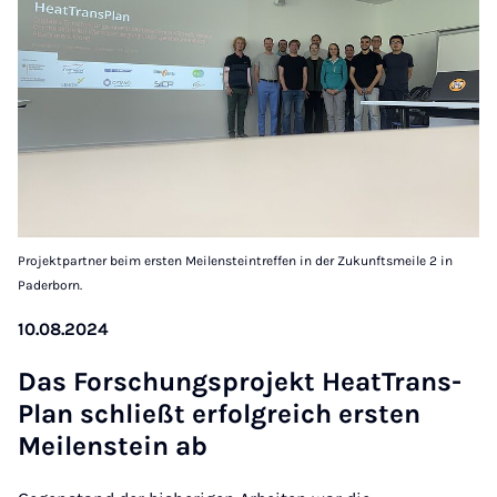
Projektpartner beim ersten Meilensteintreffen in der Zukunftsmeile 2 in
Paderborn.
10.08.2024
Das For­schungs­pro­jekt He­at­Trans­
Plan schließt er­folg­reich ers­ten
Mei­len­stein ab