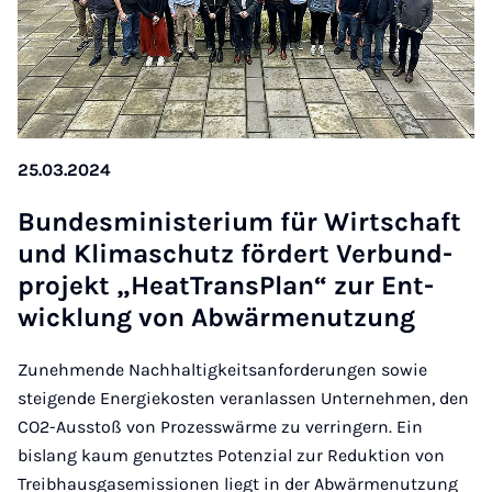
25.03.2024
Bun­des­mi­nis­te­ri­um für Wirt­schaft
und Kli­ma­schutz för­dert Ver­bund­
pro­jekt „He­at­Trans­Plan“ zur Ent­
wick­lung von Ab­wär­me­nut­zung
Zunehmende Nachhaltigkeitsanforderungen sowie
steigende Energiekosten veranlassen Unternehmen, den
CO2-Ausstoß von Prozesswärme zu verringern. Ein
bislang kaum genutztes Potenzial zur Reduktion von
Treibhausgasemissionen liegt in der Abwärmenutzung