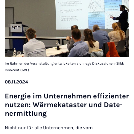
Im Rahmen der Veranstaltung entwickelten sich rege Diskussionen (Bild:
InnoZent OWL)
08.11.2024
Ener­gie im Un­ter­neh­men ef­fi­zi­en­ter
nut­zen: Wär­me­ka­tas­ter und Da­te­
ner­mitt­lung
Nicht nur für alle Unternehmen, die vom